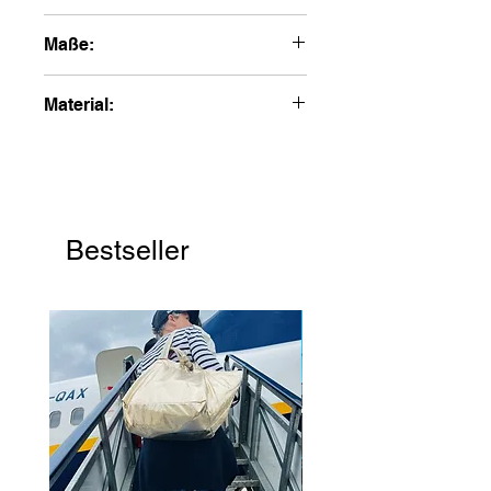
3-6 Werktage
Maße:
"clutch" bag 32 x 23 x 3 cm
Material:
100% Polyester
Bestseller