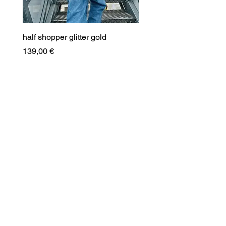
half shopper glitter gold
half shopper glitter silbe
Preis
Preis
139,00 €
139,00 €
inkl. MwSt.
inkl. MwSt.
Geschenkkarten
Newsletter
E-Mail-Adresse