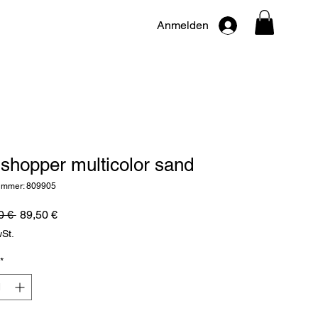
Anmelden
 shopper multicolor sand
nummer: 809905
Standardpreis
Sale-
0 € 
89,50 €
Preis
wSt.
*