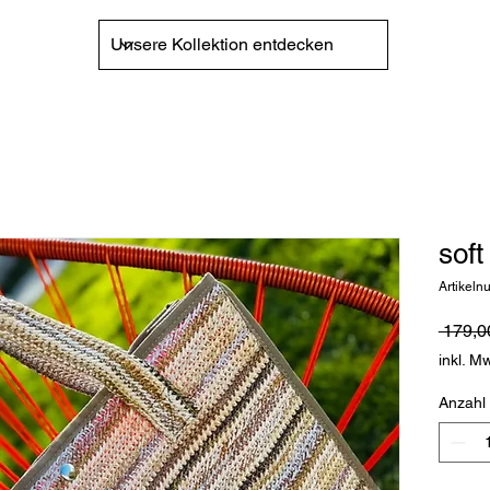
soft
Artikel
 179,0
inkl. M
Anzahl