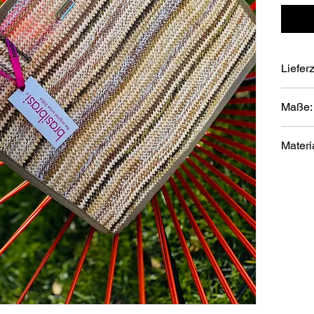
Lieferz
ca. 3-6
Maße:
"shoppe
Materi
100% P