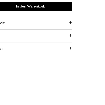
In den Warenkorb
eit:
 Werktage
r" bag: 42 l x 15 b x 36 h cm
al:
olyester